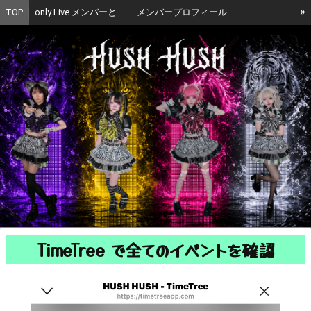
»
TOP
only Live メンバーと通話ができる！
メンバープロフィール
ライブカレンダー
オンライン限定チェキ購入
オンライン限定チェキ購入
Online-Exclusive Cheki Purchase
生誕クラウドファンディング開催中
Birthday Crowdfunding Now Open! 🎉
公式グッズ通販
お問い合わせ
ゆにぴ Profile
ばーぴーProfile
紫雨 Profile
前立ゆのProfile
TimeTree で全てのイベントを確認