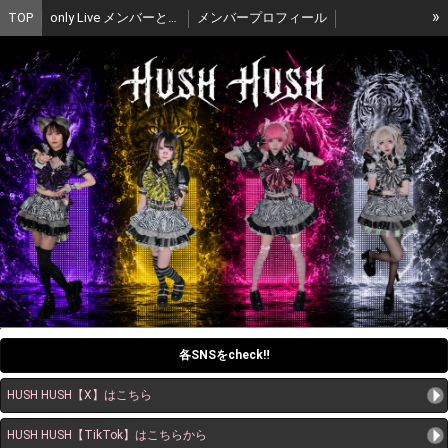
»
TOP
only Live メンバーと通話ができる！
メンバープロフィール
ライブカレンダー
オンライン限定チェキ購入
オンライン限定チェキ購入
Online-Exclusive Cheki Purchase
生誕クラウドファンディング開催中
Birthday Crowdfunding Now Open! 🎉
公式グッズ通販
お問い合わせ
ゆにぴ Profile
ばーぴーProfile
紫雨 Profile
前立ゆのProfile
各SNSをcheck‼︎
HUSH HUSH【X】はこちら
HUSH HUSH【TikTok】はこちらから